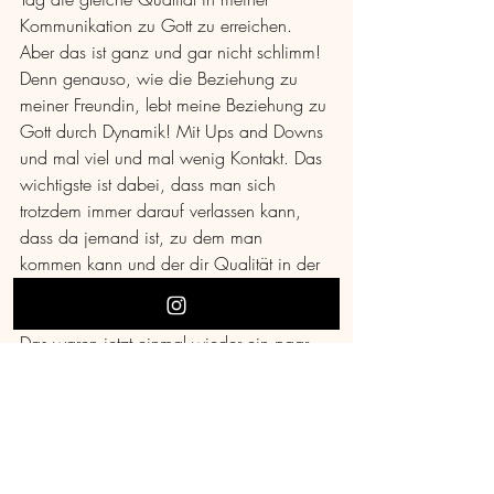
Kommunikation zu Gott zu erreichen. 
Aber das ist ganz und gar nicht schlimm! 
Denn genauso, wie die Beziehung zu 
meiner Freundin, lebt meine Beziehung zu 
Gott durch Dynamik! Mit Ups and Downs 
und mal viel und mal wenig Kontakt. Das 
wichtigste ist dabei, dass man sich 
trotzdem immer darauf verlassen kann, 
dass da jemand ist, zu dem man 
kommen kann und der dir Qualität in der 
Beziehung geben möchte. Du musst sie 
nur annehmen!
Das waren jetzt einmal wieder ein paar 
mehr Gedanken, die ich 
niedergeschrieben habe. Aber ich wollte 
das einfach mit euch teilen.
„
Viele so genannte Freunde schaden dir 