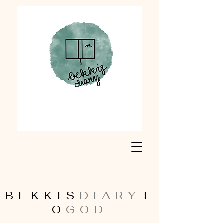
BEKKIS
DIARY
T
O
GOD