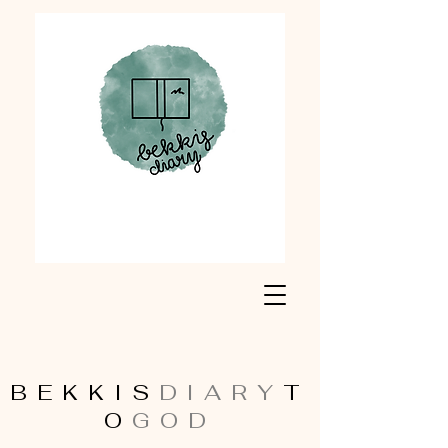
BEKKIS
DIARY
T
O
GOD