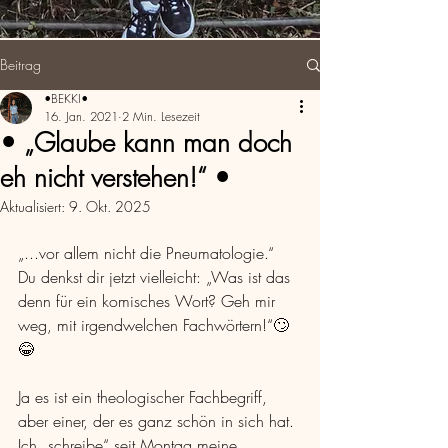
Beitrag
•BEKKI•
16. Jan. 2021
2 Min. Lesezeit
• „Glaube kann man doch
eh nicht verstehen!“ •
Aktualisiert:
9. Okt. 2025
„...vor allem nicht die Pneumatologie.“
Du denkst dir jetzt vielleicht: „Was ist das 
denn für ein komisches Wort? Geh mir 
weg, mit irgendwelchen Fachwörtern!“🙄
😂
Ja es ist ein theologischer Fachbegriff, 
aber einer, der es ganz schön in sich hat.
Ich „schreibe“ seit Montag meine 