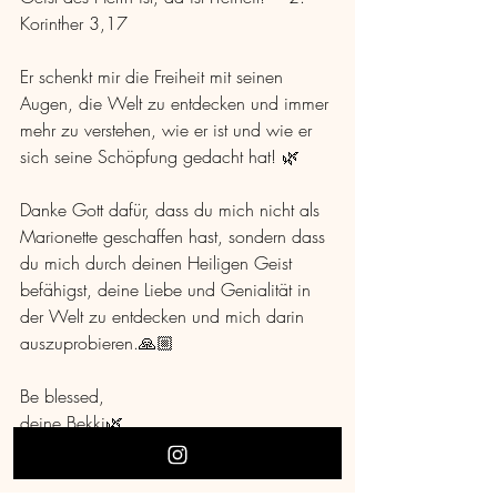
Korinther 3,17
Er schenkt mir die Freiheit mit seinen 
Augen, die Welt zu entdecken und immer 
mehr zu verstehen, wie er ist und wie er 
sich seine Schöpfung gedacht hat! 🌿
Danke Gott dafür, dass du mich nicht als 
Marionette geschaffen hast, sondern dass 
du mich durch deinen Heiligen Geist 
befähigst, deine Liebe und Genialität in 
der Welt zu entdecken und mich darin 
auszuprobieren.🙏🏼
Be blessed,
deine Bekki🌿