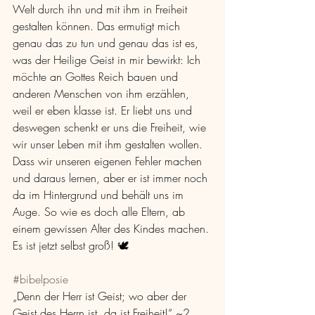
Welt durch ihn und mit ihm in Freiheit 
gestalten können. Das ermutigt mich 
genau das zu tun und genau das ist es, 
was der Heilige Geist in mir bewirkt: Ich 
möchte an Gottes Reich bauen und 
anderen Menschen von ihm erzählen, 
weil er eben klasse ist. Er liebt uns und 
deswegen schenkt er uns die Freiheit, wie 
wir unser Leben mit ihm gestalten wollen. 
Dass wir unseren eigenen Fehler machen 
und daraus lernen, aber er ist immer noch 
da im Hintergrund und behält uns im 
Auge. So wie es doch alle Eltern, ab 
einem gewissen Alter des Kindes machen. 
Es ist jetzt selbst groß! 🕊
#bibelposie
„Denn der Herr ist Geist; wo aber der 
Geist des Herrn ist, da ist Freiheit!“ ~2. 