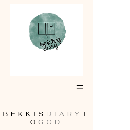
BEKKIS
DIARY
T
O
GOD