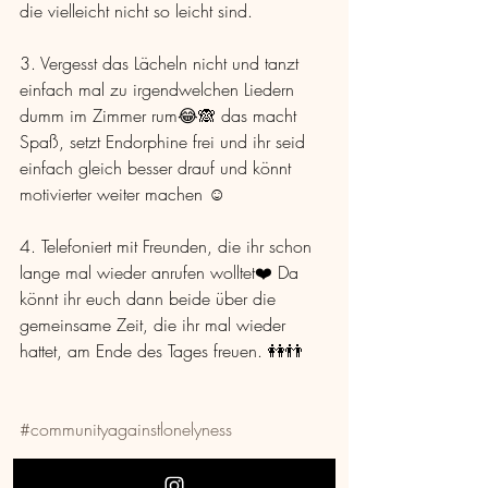
die vielleicht nicht so leicht sind.
3. Vergesst das Lächeln nicht und tanzt 
einfach mal zu irgendwelchen Liedern 
dumm im Zimmer rum😂🙈 das macht 
Spaß, setzt Endorphine frei und ihr seid 
einfach gleich besser drauf und könnt 
motivierter weiter machen ☺️
4. Telefoniert mit Freunden, die ihr schon 
lange mal wieder anrufen wolltet❤️ Da 
könnt ihr euch dann beide über die 
gemeinsame Zeit, die ihr mal wieder 
hattet, am Ende des Tages freuen. 👭👬
#communityagainstlonelyness
 Seid gesegnet! 