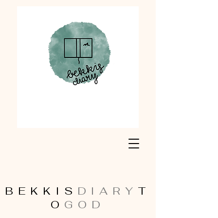
BEKKIS
DIARY
T
O
GOD